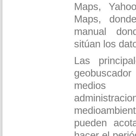
Maps, Yahoo
Maps, donde
manual dond
sitúan los da
Las principa
geobuscador 
medios 
administraci
medioambien
pueden acot
hacer el peri